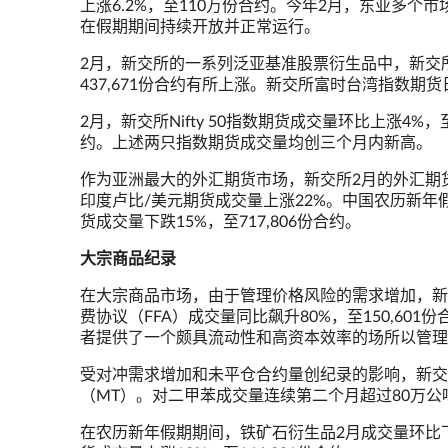
上涨6.2%，至110万份合约。今年2月，东亚多个
在假期期间持续开放并正常运行。
2月，新交所的一系列泛亚基准股票衍生品中，新交所富
437,671份合约有所上涨。新交所富时台湾指数期货日
2月，新交所Nifty 50指数期货成交量环比上涨4%，
约。上述两只指数期货成交量均创三个月内新高。
作为亚洲最大的外汇期货市场，新交所2月的外汇期货
印度卢比/美元期货成交量上涨22%。中国农历新
货成交量下跌15%，至717,806份合约。
大宗商品纪录
在大宗商品市场，由于管理价格风险的需求增加，新
费协议（FFA）成交量同比飙升80%，至150,6
者提供了一个颇具流动性和高资本效率的场所以管理
受对冲需求增加和未平仓合约量创纪录的影响，新交
（MT）。对二甲苯成交量连续第二个月超过80万
在农历新年假期期间，铁矿石衍生品2月成交量环比下