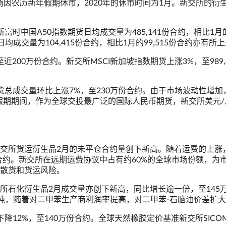
市场因农历新年假期休市，2020年的休市时间为1月。新交所的衍
时中国A50指数期货日均成交量为485,141份合约，相比1月
均成交量为104,415份合约，相比1月的99,515份合约亦有所
至近200万份合约。新交所MSCI新加坡指数期货上涨3%，至989,
总成交量环比上涨7%，至230万份合约。由于市场波动性增加
年假期期间，作为全球交投最广泛的国际人民币期货，新交所美元/
交所货运衍生品2月的未平仓合约量创下新高。随着运费的上涨
01份合约。新交所在远期运费协议中占有约60%的全球市场份额，为
散货和货运风险。
所石化衍生品2月成交量亦创下新高，同比增长逾一倍，至145
公吨，随着对二甲苯生产商利润率提高，对二甲苯-石脑油价差扩
降12%，至140万份合约。全球天然橡胶定价基准新交所SICO