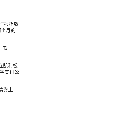
峡时报指数
两个月的
证书
ed在凯利板
数字支付公
债券上