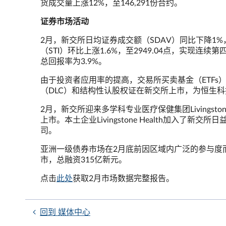
货成交量上涨12%，至146,291份合约。
证券市场活动
2月，新交所日均证券成交额（SDAV）同比下降1%
（STI）环比上涨1.6%，至2949.04点，实现连
总回报率为3.9%。
由于投资者应用率的提高，交易所买卖基金（ETFs）
（DLC）和结构性认股权证在新交所上市，为恒生
2月，新交所迎来多学科专业医疗保健集团Livingstone Hea
上市。本土企业Livingstone Health加入了
司。
亚洲一级债券市场在2月底前因区域内广泛的参与度
市，总融资315亿新元。
点击
此处
获取2月市场数据完整报告。
回到 媒体中心