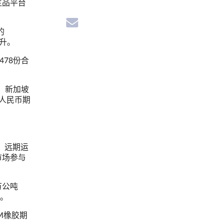
生品平台
的
上升。
478份合
，新加坡
人民币期
，远期运
市场参与
万公吨
大。
M橡胶期