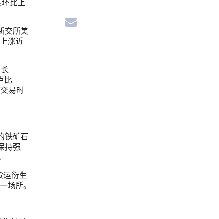
度环比上
新交所美
比上涨近
增长
卢比
T交易时
的铁矿石
保持强
。
货运衍生
一场所。