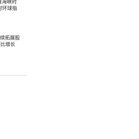
准海峡时
时环球指
续拓展股
同比增长