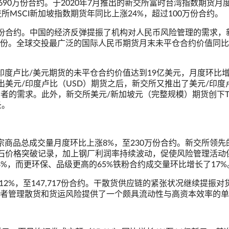
690万份合约。于2020年7月推出的新交所富时台湾指数期货月
所MSCI新加坡指数期货年同比上涨24%，超过100万份合约。
万份合约。中国的经济反弹提振了机构对人民币风险管理的需求，
101份。全球交投最广泛的国际人民币期货月末未平仓合约价值同
印度卢比/美元期货的未平仓合约价值达到19亿美元，月度环比
成功推出美元/印度卢比（USD）期货之后，新交所又推出了美元/印度
与者的需求。此外，新交所美元/新加坡元（完整规模）期货创下
录。
商品总成交量月度环比上涨8%，至230万份合约。新交所领先
矿石价格突破记录，加上钢厂利润率持续波动，促使风险管理活动
4%，而更环保、品级更高的65%铁粉合约成交量环比增长了17%
12%，至147,717份合约。干散货供应链的紧张状况继续提振对
者管理散货和货运风险提供了一个颇具流动性与高资本效率的单