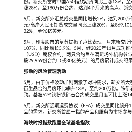
份。新交所富时中国A50指数期货同比上涨13%，至
涨28%，至180万份合约，达到4个月来的高点。新交
5月，新交所外汇总成交量同比增长2%，达到200
元/离岸人民币期货成交量同比上涨20%，至869,
32%，至96亿美元。
5月，印度股市的复苏提振了卢比表现，月末新交所
107%，同比增长3.9%。5月，继2020年11月
（USD）期权合约。两只合约旨在满足场外机构参
段29,959份合约（或30亿美元）的月度累计成交纪
强劲的风险管理活动
5月，由于价格波动加剧刺激了对冲需求，新交所大宗
衍生品合约月度环比攀升13%，至约200万份。铁
劲。基准62%铁粉铁矿石合约成交量月度环比上涨1
5月，新交所远期运费协议（FFA）成交量同比飙升1
品的需求。新交所首屈一指的产品和服务为市场参与
海峡时报指数跑赢全球基准指数