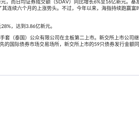
新元，而日均证券成交额（SDAV）同比增长6%至16亿新元。基
点，结束了其连续六个月的上涨势头。不过，今年以来，海指持续跑赢富
8%，达到3.86亿新元。
手套（泰国）公众有限公司在主板第二上市。新交所上市公司继
领先的国际债券市场交易场所，新交所上市的59只债券发行金额