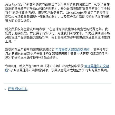
Asia Risk肯定了新交所通过与战略合作伙伴富时罗素的深化合作，拓宽了其在
亚洲的多元资产衍生品业务的创新能力，并为台湾股指期货参与者提供了全球
首个“流动性转换”功能，堪称客户服务典范。GlobalCapital则肯定了新交所灵
活适应市场和重新调整业务重点的能力，以及其产品在帮助投资者把握亚洲机
遇方面的领先地位。
新交所股权部主管冼显明表示：“在全球充满变化和不确定性的特殊之年，我
们勇于迎接挑战，并获得了行业认可，对此我们深感荣幸。作为提供亚洲市场
风险管理产品的最佳交易所伙伴，我们将继续为客户提供高效且最具流动性的
工具。”
新交所在本月较早前荣膺能源风险奖“
年度最佳大宗商品交易所
”，而于今年7
月31日退休的前新交所全球业务发起和拓展部主管周士达更获《期货期权世
界》亚洲资本市场奖授予“终身成就奖”。
今年8月，新交所在 2021 年《外汇市场》亚洲大奖中荣获“
亚洲最佳外汇交易
所
”与“亚洲最佳外汇清算所”奖项，该奖项也是亚太地区外汇行业的最高奖项。
回到 媒体中心