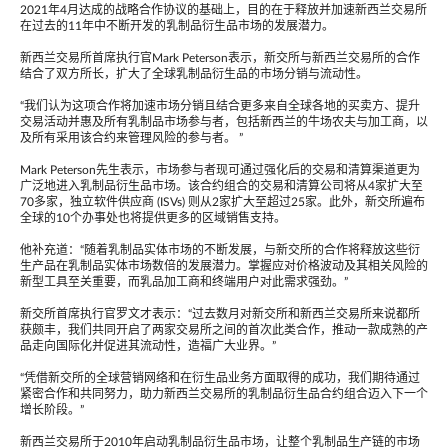
2021年4月达成的战略合作协议的基础上，目的在于释放并加速新西兰交易所
在过去的11年中不断开发的乳制品衍生品市场的发展潜力。
新西兰交易所首席执行官Mark Peterson表示，新交所与新西兰交易所的合作
结合了双方所长，扩大了全球乳制品衍生品的市场分销与流动性。
“我们认为这项合作将加速市场分销且结合更多来自全球各地的买卖方、提升
交易活动并惠及所有乳制品市场参与者，包括新西兰的牛场农夫与加工商，以
及所有采用该合约来管理风险的参与者。 ”
Mark Peterson先生表示，市场参与者现可通过强化后的交易和清算渠道更为
广泛地进入乳制品衍生品市场。该合约组合的交易和清算公司将从4家扩大至
70多家，独立软件供应商 (ISVs) 则从2家扩大至超过25家。此外，新交所遍布
全球的10个办事处也将提供更多的区域销售支持。
他补充道：“随着乳制品实体市场的不断发展，与新交所的合作将释放这些衍
生产品在乳制品实体市场数倍的发展潜力。掌握应对价格波动及其相关风险的
新型工具至关重要，而乳品加工商和终端用户对此需求强劲。”
新交所首席执行官罗文才表示：“过去数月对新交所和新西兰交易所来说都所
获颇丰，我们共同开启了两家交易所之间的首次此类合作，推动一款成熟的产
品走向国际化并促进其流动性，造福广大业界。”
“凭借新交所的全球营销网络和在衍生品业务方面取得的成功，我们期待通过
紧密合作和共同努力，助力新西兰交易所的乳制品衍生品合约组合迈入下一个
增长阶段。”
新西兰交易所于2010年启动乳制品衍生品市场，让整个乳制品生产链的市场