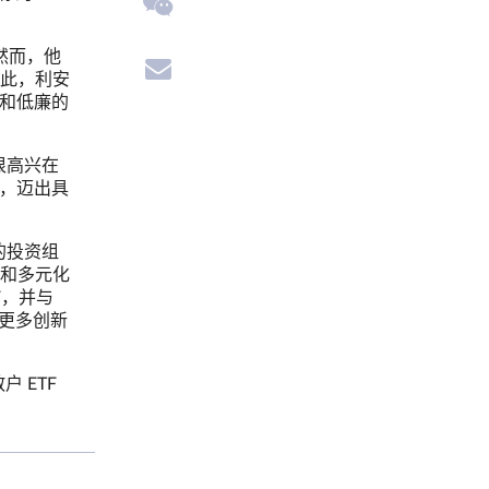
然而，他
此，利安
性和低廉的
很高兴在
致，迈出具
的投资组
和多元化
F，并与
出更多创新
户 ETF