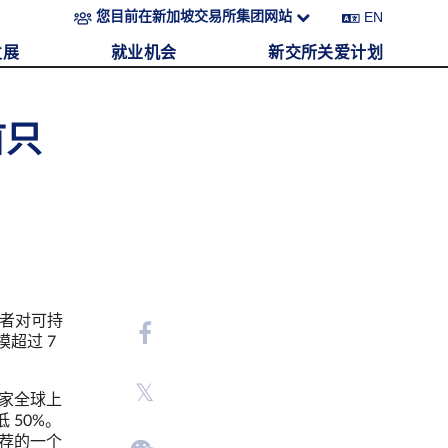
EN
您目前在新加坡交易所集团网站
发展
就业机会
新交所关爱计划
首只
资者对可持
超过 7
0家全球上
 50%。
推荐的一个