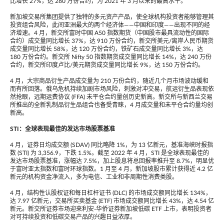
比增长 27%，达 280 万份合约，为 2021 年 3 月以来的最高水平。
新加坡交易所集团提供了独特的多元资产产品，使全球机构投资者能够管理其
投资组合风险，此间亚洲最大的两个经济体——中国和印度——出现不同的经
济增速。4 月，新交所富时中国 A50 指数期货（中国股市最具流动性的国际
合约）成交量同比增长 37%，达 910 万份合约，新交所美元/离岸人民币期货
成交量同比增长 58%，达 120 万份合约，铁矿石成交量同比增长 3%，达
180 万份合约。新交所 Nifty 50 指数期货成交量同比增长 14%，达 240 万份
合约，新交所印度卢比/美元期货成交量同比增长 9%，达 150 万份合约。
4 月，大宗商品衍生产品成交量为 210 万份合约，随近几个月市场波动缓和
而有所回落。俄乌危机持续加剧市场风险，刺激对冲交易，航运衍生品表现依
然抢眼，远期运费协议 (FFA) 未平仓合约量创历史新高。新交所与新西兰交易
所推出的全新乳制品衍生品组合也备受青睐，4 月成交量和未平仓合约量均创
新高。
STI
：全球表现最佳的发达市场股票基准
4 月，证券日均成交额 (SDAV) 同比略降 1%，为 13 亿新元，基准海峡时报指
数 (STI) 为 3,356.9，下跌 1.5%。截至 2022 年 4 月，STI 是全球表现最佳的
发达市场股票基准，涨幅达 7.5%，加上股息将总回报率推升至 8.7%，明显优
于富时亚太指数和富时环球指数。1 月至 4 月，新加坡股市累计获得近 4.2 亿
新元的机构资金净流入，多为电信、工业和非周期性消费类股。
4 月，结构性认股权证和每日杠杆证书 (DLC) 的市场成交额同比增长 134%，
达 7.97 亿新元，交易所买卖基金 (ETF) 市场成交额同比增长 43%，达 4.54 亿
新元。新交所证券市场迎来利安-华侨证券新加坡低碳 ETF 上市，表明投资者
对可持续投资和低碳交易产品的兴趣日益浓厚。