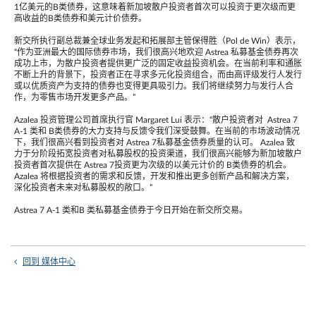
1亿美元的B类债券，这意味着新加坡散户投资者首次可以投资于更次级而更
高收益的B类债券和美元计价债券。
新交所执行副总裁兼全球业务发起和拓展部主管保得胜（Pol de Win）表示，
“作为亚洲最大的国际债券市场，我们很高兴地欢迎 Astrea 私募基金债券再次
成功上市，为散户投资者提供更广泛的固定收益投资机会。在当前利率和通胀
不断上升的背景下，投资者正在寻求多元化投资组合，而由高评级发行人发行
或以优质资产为支持的债券也变得更具吸引力。我们将继续努力与发行人合
作，为零售市场开发更多产品。”
Azalea 投资管理公司首席执行官 Margaret Lui 表示：“散户投资者对 Astrea 7
A-1 类和 B类债券的大力支持与反馈令我们深受鼓舞。在当前的市场波动情况
下，我们很高兴看到投资者对 Astrea 7私募基金债券质量的认可。 Azalea 致
力于分阶段拓宽投资者对私募股权的投资渠道，我们很高兴能够为新加坡散户
投资者首次提供在 Astrea 7投资更为次级的以美元计价的 B类债券的机会。
Azalea 将根据投资者的需求和反馈，开发和推出更多创新产品和解决方案，
深化投资者未来对私募股权的敞口。”
Astrea 7 A-1 类和B 类私募基金债券于今日开始在新交所交易。
回到 媒体中心